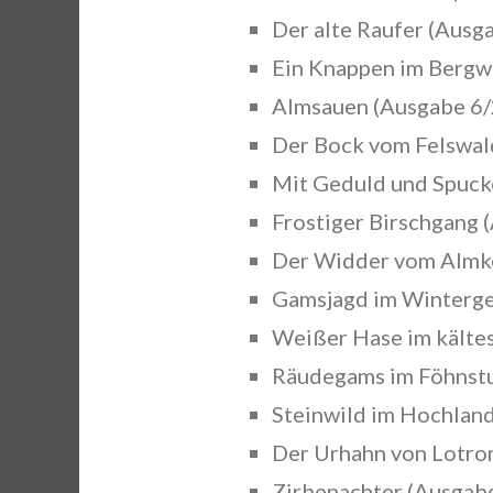
Der alte Raufer (Ausg
Ein Knappen im Bergw
Almsauen (Ausgabe 6/2
Der Bock vom Felswald
Mit Geduld und Spucke
Frostiger Birschgang 
Der Widder vom Almke
Gamsjagd im Winterge
Weißer Hase im kältes
Räudegams im Föhnstu
Steinwild im Hochland
Der Urhahn von Lotron
Zirbenachter (Ausgabe