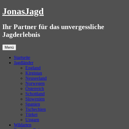
Zum
JonasJagd
Inhalt
springen
Ihr Partner für das unvergessliche
Jagderlebnis
Menü
Startseite
Jagdländer
England
Kirgistan
Neuseeland
Norwegen
Österreich
Schottland
Slowenien
Spanien
Tschechien
Türkei
Ungarn
Wildarten