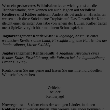
Wem ein
preiswertes Wildnisabenteuer
wichtiger ist als die
Trophäenstärke, dem können wir auch Jagden auf
weibliche
Rentiere und Kälber
anbieten. Anders als bei anderen Hirscharten
weisen auch diese Stücke eine Trophäe auf: Das Geweih der Kühe
gleicht einer geringen Ausgabe von jenem der Bullen. Kälber tragen
meist Spieße, vergleichbar mit einem Schmalspießer.
Jagdarrangement Rentier-Kuh:
4 Jagdtage, Abschuss eines
weiblichen Rentiers ohne Limit, Pirschführung, alle Fahrten bei der
Jagdausübung, Lizenz
€ 4.950,-
Jagdarrangement Rentier-Kalb:
4 Jagdtage, Abschuss eines
Rentier-Kalbs, Pirschführung, alle Fahrten bei der Jagdausübung,
Lizenz
€ 3.700,-
Kontaktieren Sie uns gerne und lassen Sie uns Ihre individuellen
Wünsche besprechen.
Zeltleben
bei der
Rentierjagd
Norwegen ist außerdem eines der wenigen Länder, in denen
Robben
bejagt werden dürfen. Nur wenige Ausländer kommen in