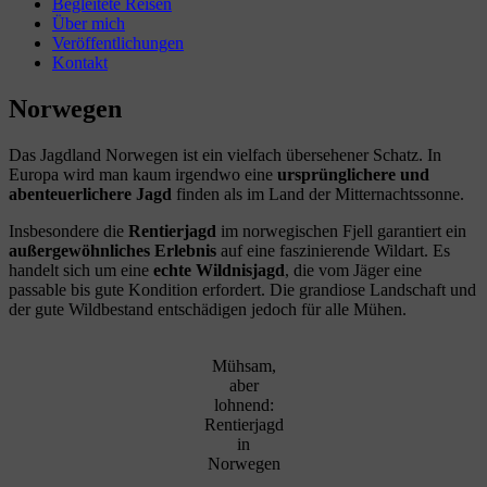
Begleitete Reisen
Über mich
Veröffentlichungen
Kontakt
Norwegen
Das Jagdland Norwegen ist ein vielfach übersehener Schatz. In
Europa wird man kaum irgendwo eine
ursprünglichere und
abenteuerlichere Jagd
finden als im Land der Mitternachtssonne.
Insbesondere die
Rentierjagd
im norwegischen Fjell garantiert ein
außergewöhnliches Erlebnis
auf eine faszinierende Wildart. Es
handelt sich um eine
echte Wildnisjagd
, die vom Jäger eine
passable bis gute Kondition erfordert. Die grandiose Landschaft und
der gute Wildbestand entschädigen jedoch für alle Mühen.
Mühsam,
aber
lohnend:
Rentierjagd
in
Norwegen